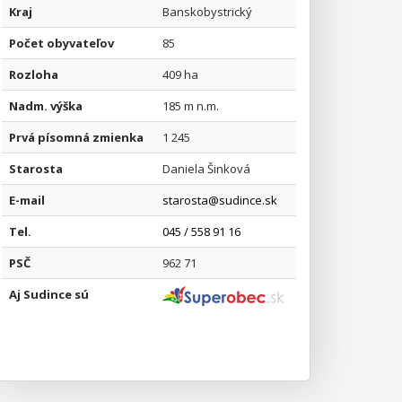
Kraj
Banskobystrický
Počet obyvateľov
85
Rozloha
409 ha
Nadm. výška
185 m n.m.
Prvá písomná zmienka
1 245
Starosta
Daniela Šinková
E-mail
starosta@sudince.sk
Tel.
045 / 558 91 16
PSČ
962 71
Aj Sudince sú