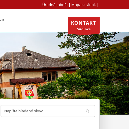
Úradná tabuľa
|
Mapa stránok
|
NÍK
KONTAKT
Sudince