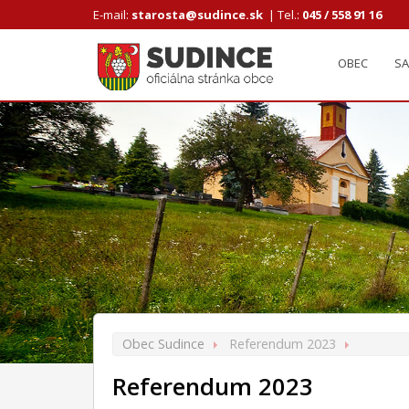
E-mail:
starosta@sudince.sk
|
Tel.:
045 / 558 91 16
OBEC
S
Obec Sudince
Referendum 2023
Referendum 2023