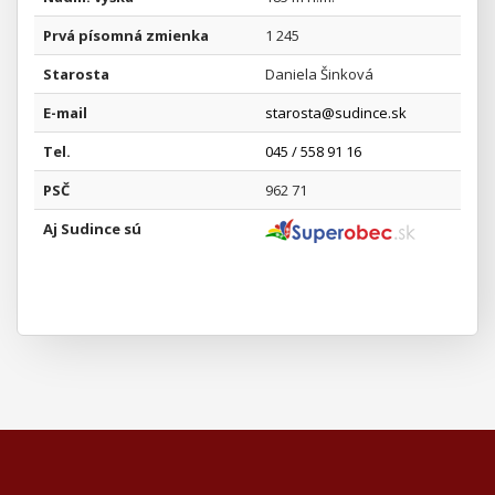
Prvá písomná zmienka
1 245
Starosta
Daniela Šinková
E-mail
starosta@sudince.sk
Tel.
045 / 558 91 16
PSČ
962 71
Aj Sudince sú