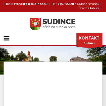
E-mail:
starosta@sudince.sk
|
Tel.:
045 / 558 91 16
Mapa stránok
|
Úradná tabuľa
|
KONTAKT
Sudince
Obec Sudince
Vyhlásenie voľby hlavného kontrolóra Obce Sudince
Vyhlásenie voľby hlavného
kontrolóra Obce Sudince