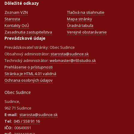
Dôležité odkazy
Zoznam VZN
Tlačivá na stiahnutie
Starosta
Mapa stránky
Kontakty OcÚ
Úradná tabuľa
Zasadnutia zastupiteľstva
Verejné obstarávanie
Prevádzkové údaje
Prevádzkovateľ stránky: Obec Sudince
Obsahový administrátor:
starosta@sudince.sk
Technický administrátor:
webmaster@r65studio.sk
Prehlásenie o prístupnosti
Stránka je HTML 4.01 validná
Ochrana osobných údajov
Obec Sudince
Sudince,
962 71 Sudince
E-mail:
starosta@sudince.sk
Tel:
045 / 558 91 16
IČO:
00649091