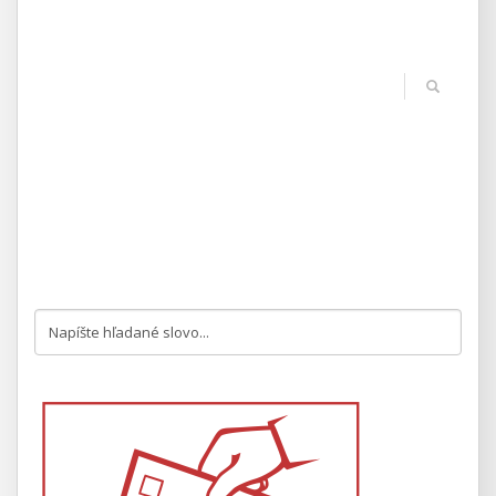
Priložené dokumenty
Názov
Veľkosť a
typ
Vyhlásenie voľby hlavného kontrolóra
78 kB
Obce Súdovce
[pdf]