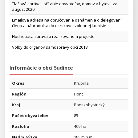
Tlačová správa - sčítanie obyvateľov, domov a bytov - za
august 2020
Emailová adresa na doručovanie oznámenia o delegovaní
člena a náhradníka do okrskovej volebnej komisie
Hodnotiaca správa o realizovanom projekte
Voľby do orgánov samosprávy obcí 2018
Informácie o obci Sudince
Okres
Krupina
Región
Hont
Kraj
Banskobystrický
Počet obyvateľov
85
Rozloha
409 ha
Nadm. výška
185 m n.m.